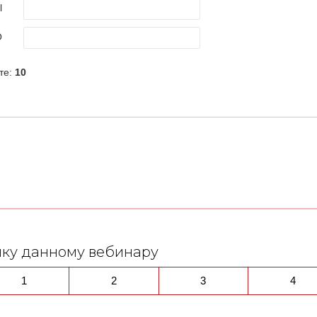
нку данному вебинару
1
2
3
4