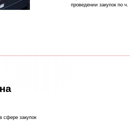
проведении закупок по ч. 
на
 сфере закупок