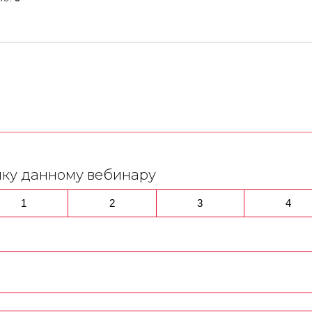
нку данному вебинару
1
2
3
4